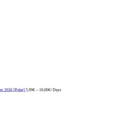
re 2026 [Polar]
5,99
€
–
10,00
€
/ Days