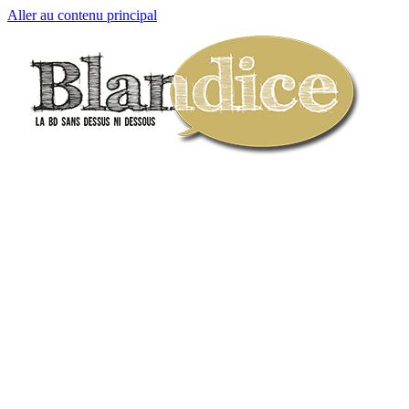
Aller au contenu principal
Blandice
La BD sans dessus ni dessous