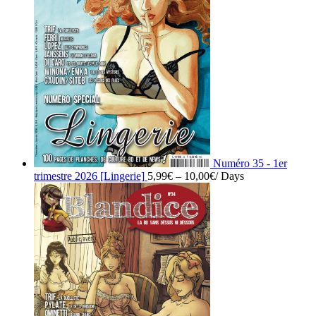
Numéro 35 - 1er
trimestre 2026 [Lingerie]
5,99
€
–
10,00
€
/ Days