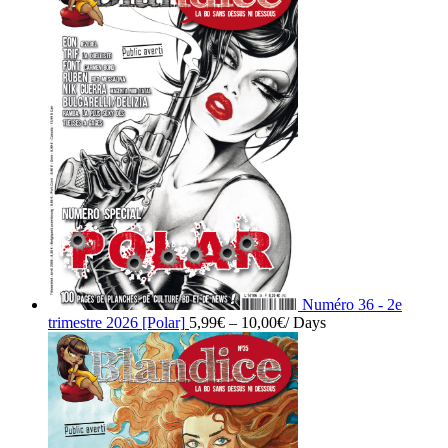
Numéro 36 - 2e
trimestre 2026 [Polar]
5,99
€
–
10,00
€
/ Days