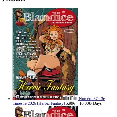
Numéro 37 - 3e
trimestre 2026 [Heroic Fantasy]
5,99
€
–
10,00
€
/ Days