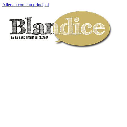
Aller au contenu principal
Blandice
La BD sans dessus ni dessous