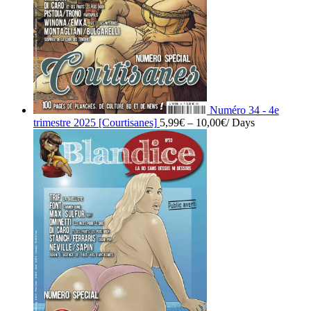
Numéro 34 - 4e
trimestre 2025 [Courtisanes]
5,99
€
–
10,00
€
/ Days